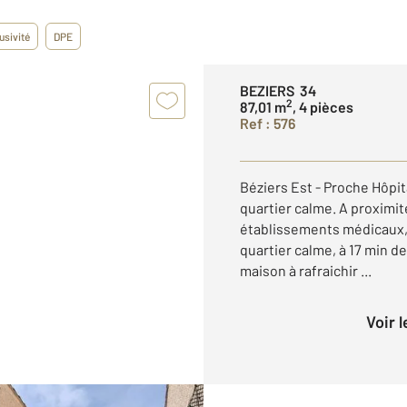
usivité
DPE
BEZIERS 34
2
87,01 m
, 4 pièces
Ref : 576
Béziers Est - Proche Hôpit
quartier calme. A proximi
établissements médicaux, 
quartier calme, à 17 min d
maison à rafraichir ...
Voir 