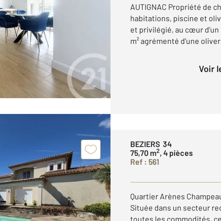
AUTIGNAC Propriété de ch
habitations, piscine et o
et privilégié, au cœur d'u
m² agrémenté d'une olivera
Voir 
BEZIERS 34
2
75,70 m
, 4 pièces
Ref : 561
Quartier Arènes Champeau 
Située dans un secteur re
toutes les commodités, ce