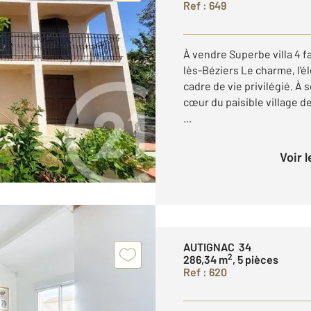
Ref : 649
À vendre Superbe villa 4 
lès-Béziers Le charme, l'é
cadre de vie privilégié. À
cœur du paisible village d
...
Voir 
AUTIGNAC 34
2
286,34 m
, 5 pièces
Ref : 620