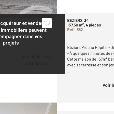
BEZIERS 34
acquéreur et vendeur,
2
137,50 m
, 4 pièces
 immobiliers peuvent
Ref : 562
ompagner dans vos
projets
Béziers Proche Hôpital - J
- À quelques minutes des 
Demander une
Cette maison de 137m² bén
estimation
avec sa terrasse et son ja
...
Voir 