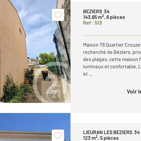
BEZIERS 34
2
143,65 m
, 6 pièces
Ref : 513
Maison T6 Quartier Crouzet
recherché de Béziers, pr
des plages, cette maison f
lumineux et confortable. L
et ...
Voir 
LIEURAN LES BEZIERS 34
2
123 m
, 5 pièces