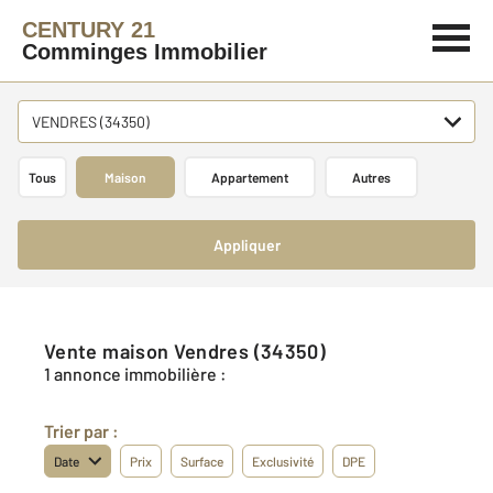
CENTURY 21
Comminges Immobilier
VENDRES (34350)
Tous
Maison
Appartement
Autres
Appliquer
Vente maison Vendres (34350)
1 annonce immobilière :
Trier par :
Date
Prix
Surface
Exclusivité
DPE