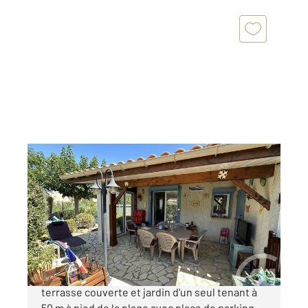
VENDRES 34
2
29,28 m
, 2 pièces
Ref : 333
Maison à vendre
189 000 €
Vendres Plage Villa T2 bis de plain pied avec
terrasse couverte et jardin d'un seul tenant à
50 m à pied de la plage avec place de parking