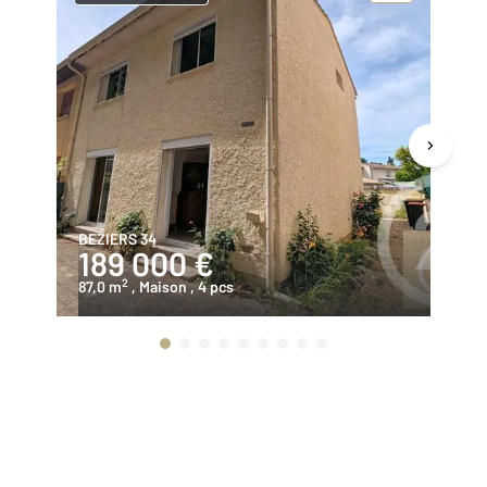
BEZIERS 34
BE
189 000 €
3
2
87,0 m
, Maison
, 4 pcs
14