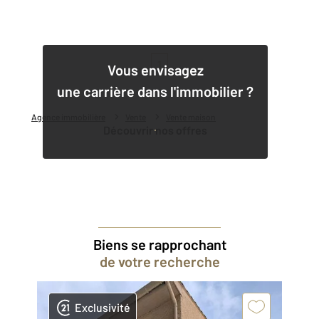
1
Vous envisagez
une carrière dans l'immobilier ?
Agence immobilière
Vente
Vente maison
Découvrir nos offres
Biens se rapprochant
de votre recherche
Exclusivité