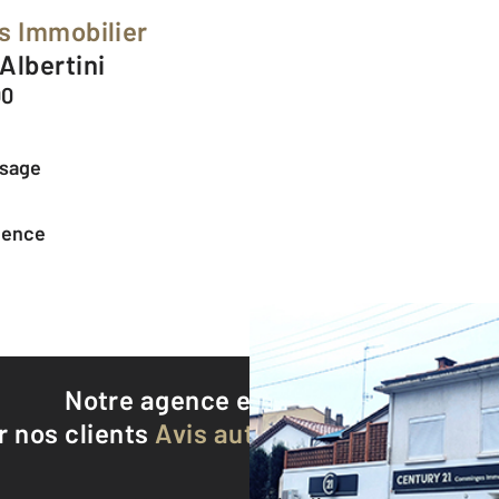
s Immobilier
Albertini
00
ssage
agence
Notre agence est notée
9,5/10
r nos clients
Avis authentifiés par Qualite