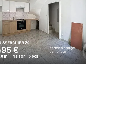
UISSERGUIER 34
495 €
par mois charges
comprises
2
,8 m
, Maison
, 3 pcs