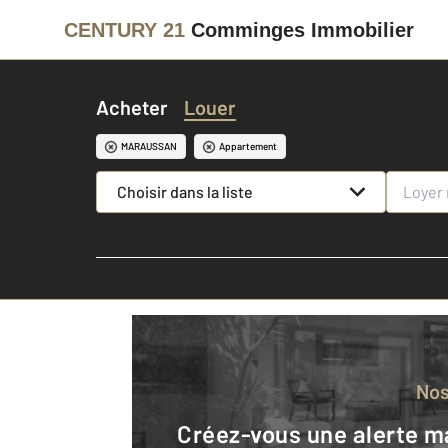
CENTURY 21
Comminges Immobilier
Acheter
Louer
MARAUSSAN
Appartement
Choisir dans la liste
No
Créez-vous une alerte mail pour être averti quand une annonce est en ligne et consultez la