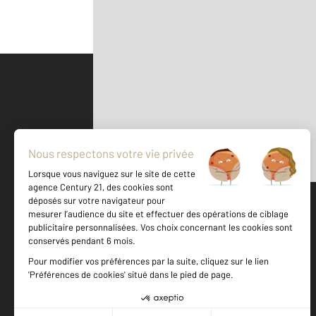
Parlons de vous, parlons biens
500 m
©
Mappy
Votre agence est notée
Achat
Location
Vente
Gestion
9,5
/
10
10,0/10