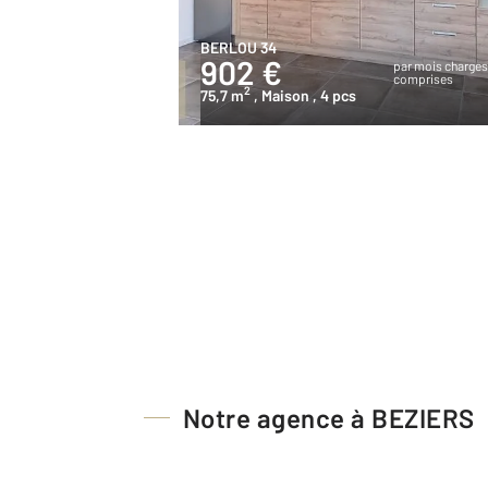
BERLOU 34
902 €
par mois charge
comprises
2
75,7 m
, Maison
, 4 pcs
Notre agence à BEZIERS