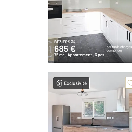
BEZIERS 34
685 €
par mois charge
comprises
2
75 m
, Appartement
, 3 pcs
Exclusivité