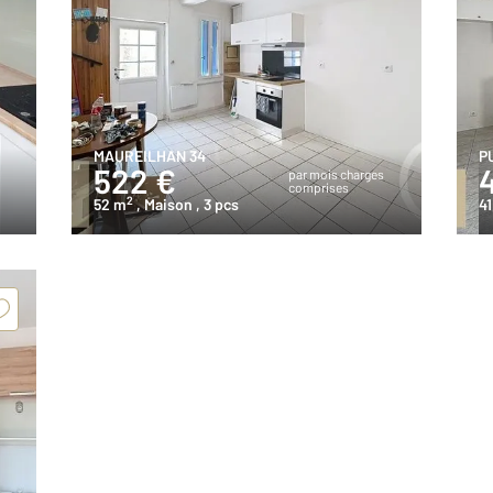
MAUREILHAN 34
P
522 €
s
par mois charges
comprises
2
52 m
, Maison
, 3 pcs
41