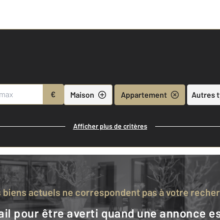
€
Maison
Appartement
Autres 
Afficher plus de critères
s biens actuels ne correspondent pas à votre reche