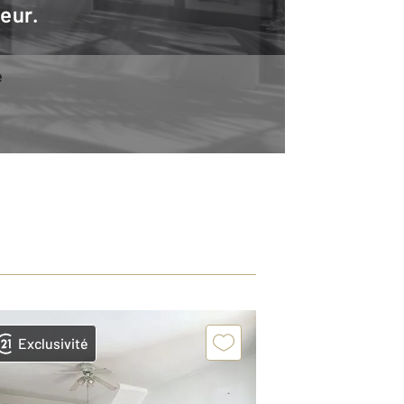
teur.
e
Exclusivité