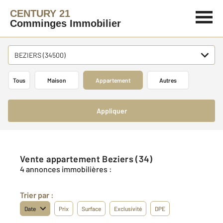
CENTURY 21
Comminges Immobilier
BEZIERS (34500)
Tous
Maison
Appartement
Autres
Appliquer
Vente appartement Beziers (34)
4 annonces immobilières :
Trier par :
Date
Prix
Surface
Exclusivité
DPE