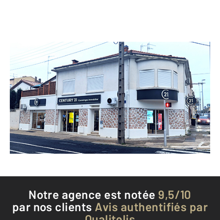
CENTURY 21 Comminges Immobilier
51 avenue Enseigne Albertini
BEZIERS - 34500
Envoyer un message
Téléphoner à l'agence
Notre agence est notée
9,5/10
par nos clients
Avis authentifiés par
Qualitelis