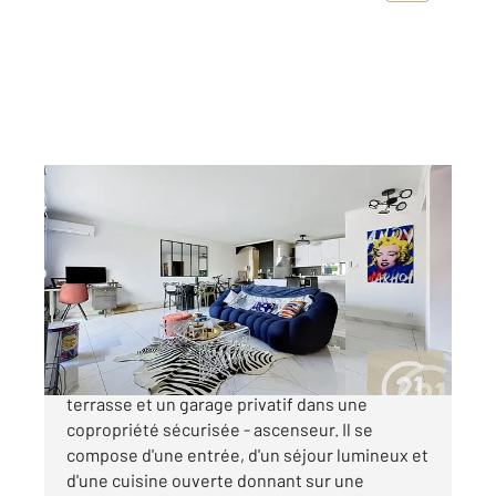
BEZIERS 34
2
67,53 m
, 2 pièces
Ref : 415
Appartement T2 à vendre
210 000 €
Béziers Le Modigliani - Appartement T2 avec
terrasse et un garage privatif dans une
copropriété sécurisée - ascenseur. Il se
compose d'une entrée, d'un séjour lumineux et
d'une cuisine ouverte donnant sur une