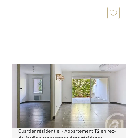
BEZIERS 34
2
44,95 m
, 2 pièces
Ref : 574
Appartement T2 à vendre
140 000 €
Béziers Quartier des Peintres Très recherché -
Quartier résidentiel - Appartement T2 en rez-
de-jardin avec terrasse dans résidence