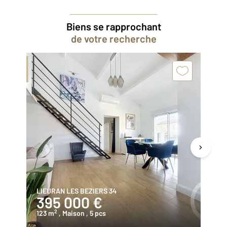
Biens se rapprochant
de votre recherche
LIEURAN LES BEZIERS 34
BE
395 000 €
2
2
123 m
, Maison
, 5 pcs
75